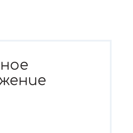
нное
жение