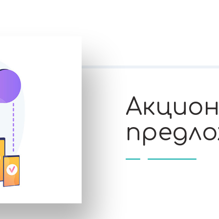
Акцио
предло