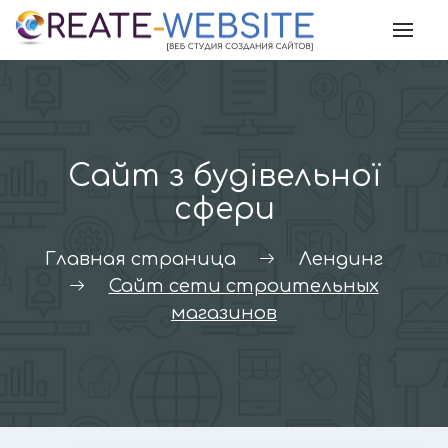
Skip
to
content
Сайт з будівельної
сфери
Главная страница
Лендинг
Сайт сети строительных
магазинов